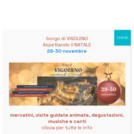
Skip
to
content
borgo di VIGOLENO
CHIUDI
Aspettando il NATALE
29-30 novembre
La vendetta di ULISSE –
mercoledì 31 luglio 2024
1 July 2024
–
La letteratura nei luoghi della storia
mercatini, visite guidate animate, degustazioni,
musiche e canti
La vendetta di ULISSE
clicca per tutte le info