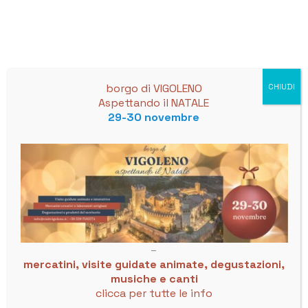
Skip
to
content
borgo di VIGOLENO
CHIUDI
Aspettando il NATALE
« All Events
29-30 novembre
This event has passed.
DEMETRIO STRATOS – 26°
memorial
–
23 July @ 21:00
-
23:00
mercatini, visite guidate animate, degustazioni,
musiche e canti
clicca per tutte le info