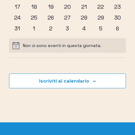
eventi
eventi
eventi
eventi
eventi
eventi
eventi
0
0
0
0
0
0
0
17
18
19
20
21
22
23
eventi
eventi
eventi
eventi
eventi
eventi
eventi
0
0
0
0
0
0
0
24
25
26
27
28
29
30
eventi
eventi
eventi
eventi
eventi
eventi
eventi
0
0
0
0
0
0
0
31
1
2
3
4
5
6
eventi
eventi
eventi
eventi
eventi
eventi
eventi
Non ci sono eventi in questa giornata.
Notice
Iscriviti al calendario