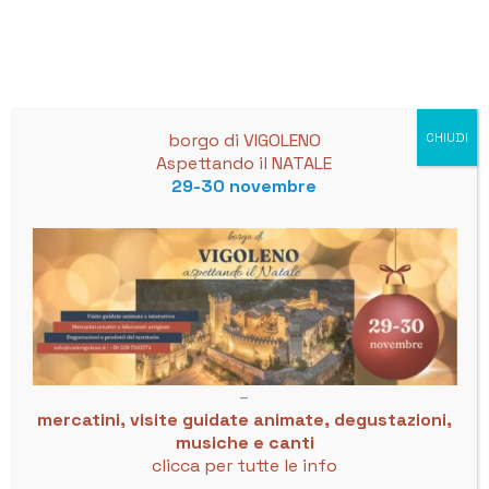
Skip
to
content
borgo di VIGOLENO
CHIUDI
Aspettando il NATALE
29-30 novembre
Vin Santo di Vigoleno
Events
Events
Vin Santo di Vigoleno
3/5/2025
 - 
8/8/2026
Events
Event
Search
List
Select
Search
Views
date.
May 2025
and
Navig
–
Views
mercatini, visite guidate animate, degustazioni,
musiche e canti
Navigation
SAT
clicca per tutte le info