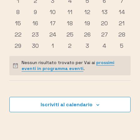
di
0
0
0
0
0
0
0
1
2
3
4
5
6
7
viste
eventi
eventi
eventi
eventi
eventi
eventi
eventi
Eventi
0
0
0
0
0
0
0
8
9
10
11
12
13
14
Navigazio
eventi
eventi
eventi
eventi
eventi
eventi
eventi
0
0
0
0
0
0
0
15
16
17
18
19
20
21
eventi
eventi
eventi
eventi
eventi
eventi
eventi
0
0
0
0
0
0
0
22
23
24
25
26
27
28
eventi
eventi
eventi
eventi
eventi
eventi
eventi
0
0
0
0
0
0
0
29
30
1
2
3
4
5
eventi
eventi
eventi
eventi
eventi
eventi
eventi
Nessun risultato trovato per Vai ai
prossimi
Notice
eventi in programma eventi
.
Iscriviti al calendario