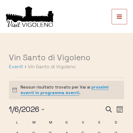
Vai
al
contenuto
LUNEDÌ
MARTEDÌ
MERCOLEDÌ
GIOVEDÌ
VENERDÌ
SABATO
DOMENI
Vin Santo di Vigoleno
Eventi
Eventi
Vin Santo di Vigoleno
Nessun risultato trovato per Vai ai
prossimi
Notice
eventi in programma eventi
.
1/6/2026
Eventi
Eve
Cerca
Mese
Seleziona
Ricerca
Vist
L
M
M
G
V
S
D
Calendario
la
e
Navi
data.